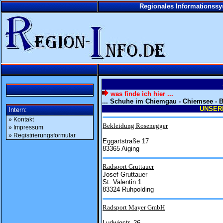
Regionales Informationss
was finde ich hier ...
... Schuhe im Chiemgau - Chiemsee - 
UNSER
Intern:
» Kontakt
Bekleidung Rosenegger
» Impressum
» Registrierungsformular
Eggartstraße 17
83365 Aiging
Radsport Gruttauer
Josef Gruttauer
St. Valentin 1
83324 Ruhpolding
Radsport Mayer GmbH
Ludwigstr. 26