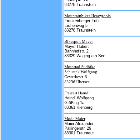
83278 Traunstein
Mountainbikes Heavytools
Frankenberger Fritz
Eichenweg 5
83278 Traunstein
Bikesport Mayer
Mayer Hubert
Bahnhofstr. 2
83329 Waging am See
Motorrad Südbike
Schustek Wolfgang
Gewerbestr. 6
83236 Übersee
Freizeit Haindl
Haindl Wolfgang
Größing 1a
83361 Kienberg
Mode Maier
Maier Alexander
Pallingerstr. 29
83301 Traunreut